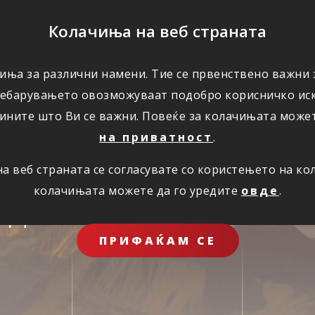
ПОМОШ
Колачиња на веб страната
ЗА НАС
иња за различни намени. Тие се првенствено важни з
ребарувањето овозможуваат подобро корисничко иск
ините што Ви се важни. Повеќе за колачињата може
на приватност
.
 веб страната се согласувате со користењето на к
колачињата можете да го уредите
овде
.
иднина за целото 
ПРИФАЌАМ СЕ