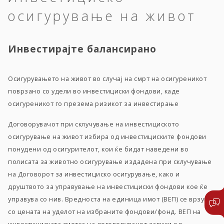
осигурување на живот
Инвестирајте балансирано
Осигурувањето на живот во случај на смрт на осигуреникот
поврзано со удели во инвестициски фондови, каде
осигуреникот го презема ризикот за инвестирање
Договорувачот при склучување на инвестициското
осигурување на живот избира од инвестициските фондови
понудени од осигурителот, кои ќе бидат наведени во
полисата за животно осигурување издадена при склучување
на Договорот за инвестициско осигурување, како и
друштвото за управување на инвестициски фондови кое ќе
управува со нив. Вредноста на единица имот (ВЕП) се врзува
со цената на уделот на избраните фондови/фонд. ВЕП на
инвестициската сметка на договорувачот зависи од