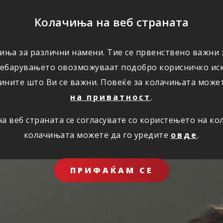
ПОМОШ
Колачиња на веб страната
ЗА НАС
иња за различни намени. Тие се првенствено важни з
ребарувањето овозможуваат подобро корисничко иск
ините што Ви се важни. Повеќе за колачињата може
на приватност
.
 веб страната се согласувате со користењето на к
колачињата можете да го уредите
овде
.
ПРИФАЌАМ СЕ