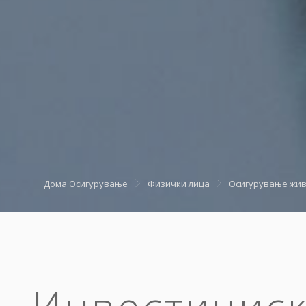
Дома
Осигурување
Физички лица
Осигурување жи