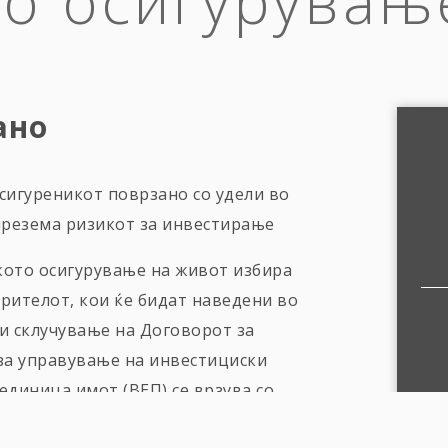
о осигурувањ
ано
осигуреникот поврзано со удели во
презема ризикот за инвестирање
кото осигурување на живот избира
ителот, кои ќе бидат наведени во
и склучување на Договорот за
за управување на инвестициски
 единица имот (ВЕП) се врзува со
 ВЕП на инвестициската сметка на