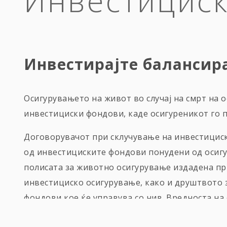
Инвестициск
Инвестирајте балансир
Осигурувањето на живот во случај на смрт на 
инвестициски фондови, каде осигуреникот го 
Договорувачот при склучување на инвестицис
од инвестициските фондови понудени од осигур
полисата за животно осигурување издадена пр
инвестициско осигурување, како и друштвото 
фондови кое ќе управува со нив. Вредноста на
цената на уделот на избраните фондови/фонд.