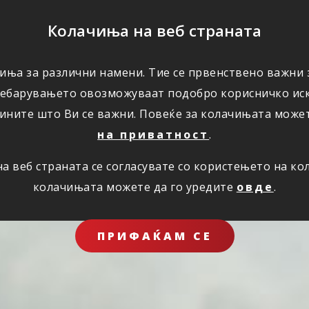
ПОМОШ
Колачиња на веб страната
ЗА НАС
иња за различни намени. Тие се првенствено важни з
ребарувањето овозможуваат подобро корисничко иск
ините што Ви се важни. Повеќе за колачињата може
на приватност
.
 веб страната се согласувате со користењето на к
колачињата можете да го уредите
овде
.
ПРИФАЌАМ СЕ