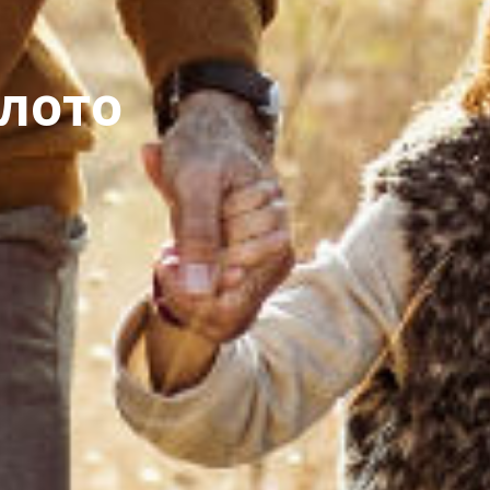
елото