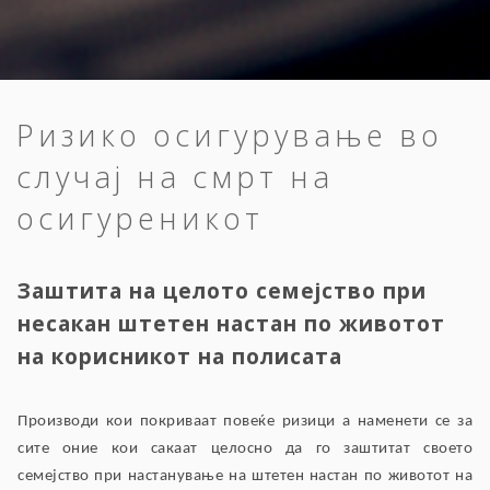
Ризико осигурување во
случај на смрт на
осигуреникот
Заштита на целото семејство при
несакан штетен настан по животот
на корисникот на полисата
Производи кои покриваат повеќе ризици а наменети се за
сите оние кои сакаат целосно да го заштитат своето
семејство при настанување на штетен настан по животот на