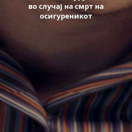
во случај на смрт на
осигуреникот