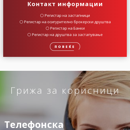
Контакт информации
⚪️ Регистар на застапници
⚪️ Регистар на осигурително брокерски друштва
⚪️ Регистар на Банки
⚪️ Регистар на друштва за застапување
ПОВЕЌЕ
Грижа за корисници
Телефонска