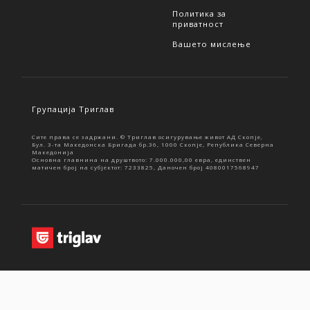
Политика за
приватност
Вашето мислење
Групација Триглав
Сите права се задржани. © Триглав осигурување живот АД Скопје,
Бул. 3-та Македонска Бригада бр.36, 1000 Скопје, Република Северна
Македонија
Основна главнина на друштвото: 7.000.000,00 евра, единствен
матичен број на субјектот: 7233825, Даночен број 4080017568947