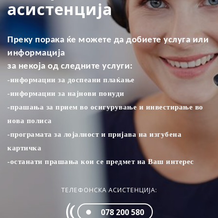
асистенција
Преку порака ќе можете да добиете услуга или
информација
за некоја од следните услуги:
-информации за доспеани плаќањe
-информации за најнови понуди
-прашања за прием во осигурување и инвестирање во
нова полиса
-програмата за лојалност и пријава на изгубена
картичка
-останати прашања кои се предмет на Ваш интерес
ТЕЛЕФОНСКА АСИСТЕНЦИЈА:
078 200 580