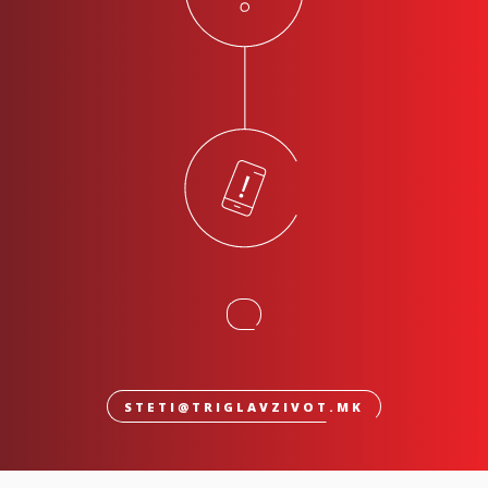
STETI@TRIGLAVZIVOT.MK