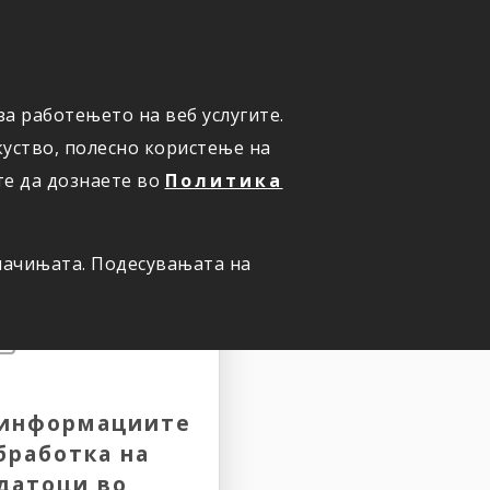
ПРИЈАВИ ШТЕТА
а работењето на веб услугите.
уство, полесно користење на
те да дознаете во
Политика
олачињата. Подесувањата на
 информациите
обработка на
датоци во