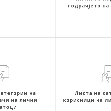
подрачјето на
категории на
Листа на ка
ачи на лични
корисници на л
атоци