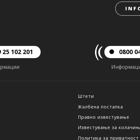
INF
 25 102 201
0800 0
рмации
Информац
Штети
Жалбена постапка
Правно известување
Известување за колачи
Политика за приватност