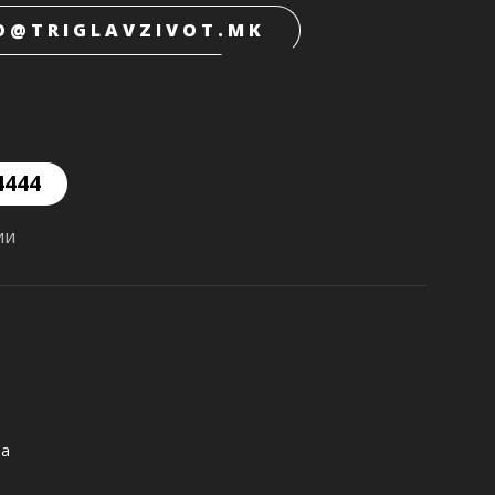
O@TRIGLAVZIVOT.MK
4444
ии
ња