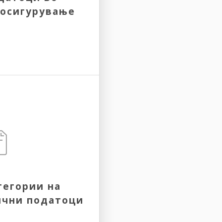
 осигурување
тегории на
ични податоци