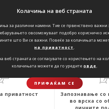
ПОМОШ
Колачиња на веб страната
ЗА НАС
иња за различни намени. Тие се првенствено важни з
ребарувањето овозможуваат подобро корисничко иск
ините што Ви се важни. Повеќе за колачињата може
на приватност
.
 веб страната се согласувате со користењето на к
колачињата можете да го уредите
овде
.
ПРИФАЌАМ СЕ
а приватност
Запознавање со
во врска со 
личните по