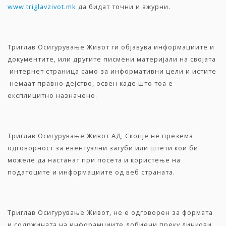
www.triglavzivot.mk
да бидат точни и ажурни.
Триглав Осигурување Живот ги објавува информациите и
документите, или другите писмени материјали на својата
интернет страница само за информативни цели и истите
немаат правно дејство, освен каде што тоа е
експлицитно назначено.
Триглав Осигурување Живот АД, Скопје не презема
одговорност за евентуални загуби или штети кои би
можеле да настанат при посета и користење на
податоците и информациите од веб страната.
Триглав Осигурување Живот, не е одговорен за формата
и содржината на инфорамциите добиени преку линкови,