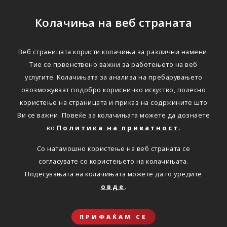
Колачиња на веб страната
Веб страницата користи колачиња за различни намени.
ПРАВНО ИЗВЕСТУВАЊЕ
Тие се првенствено важни за работењето на веб
услугите. Колачињата за анализа на пребарувањето
Правно известување
овозможуваат подобро корисничко искуство, полесно
користење на страницата и приказ на содржините што
Ви се важни. Повеќе за колачињата можете да дознаете
Дома
Правно известување
во
Политика на приватност
.
Со натамошно користење на веб страната се
Сопственикот на веб страната и доменот
согласувате со користењето на колачињата.
www.triglavzivot.mk
е Триглав Осигурување Живот АД,
Подесувањата на колачињата можете да го уредите
Скопје, со седиште на Бул. 3-та Македонска
овде
.
Бригада бр.36, 1000 Скопје (во натамошниот текст веб
страната Триглав Осигурување Живот). Триглав
ПРИФАЌАМ СЕ
Осигурување настојува, објавените информации на