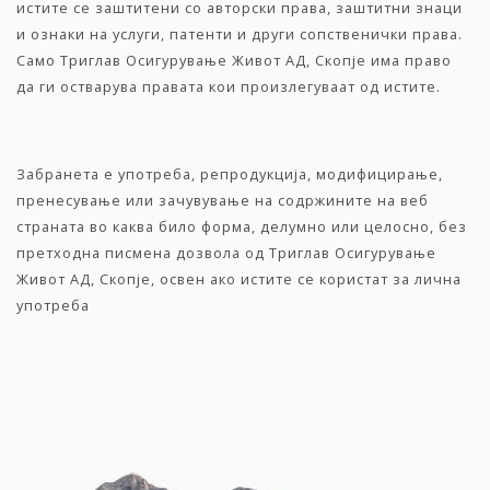
истите се заштитени со авторски права, заштитни знаци
и ознаки на услуги, патенти и други сопственички права.
Само Триглав Осигурување Живот АД, Скопје има право
да ги остварува правата кои произлегуваат од истите.
Забранета е употреба, репродукција, модифицирање,
пренесување или зачувување на содржините на веб
страната во каква било форма, делумно или целосно, без
претходна писмена дозвола од Триглав Осигурување
Живот АД, Скопје, освен ако истите се користат за лична
употреба