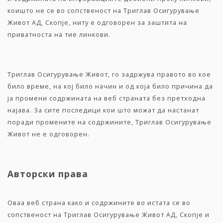
коишто не се во сопственoст на Триглав Осигурување
Живот АД, Скопје, ниту е одговорен за заштита на
приватноста на тие линкови.
Триглав Осигурување Живот, го задржува правото во кое
било време, на кој било начин и од која било причина да
ја промени содржината на веб страната без претходна
најава. За сите последици кои што можат да настанат
поради промените на содржините, Триглав Осигурување
Живот не е одговорен.
Авторски права
Оваа веб страна како и содржините во истата се во
сопственост на Триглав Осигурување Живот АД, Скопје и