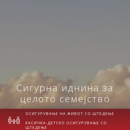
Сигурна иднина за
целото семејство
ОСИГУРУВАЊЕ НА ЖИВОТ СО ШТЕДЕЊЕ
КАСИЧКА-ДЕТСКО ОСИГУРУВАЊЕ СО
ШТЕДЕЊЕ