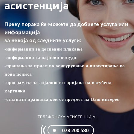
асистенција
Преку порака ќе можете да добиете услуга или
информација
за некоја од следните услуги:
-информации за доспеани плаќањe
-информации за најнови понуди
-прашања за прием во осигурување и инвестирање во
нова полиса
-програмата за лојалност и пријава на изгубена
картичка
-останати прашања кои се предмет на Ваш интерес
ТЕЛЕФОНСКА АСИСТЕНЦИЈА:
078 200 580