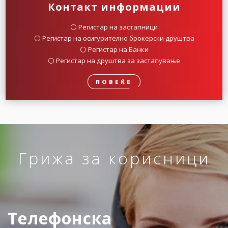
Контакт информации
⚪️ Регистар на застапници
⚪️ Регистар на осигурително брокерски друштва
⚪️ Регистар на Банки
⚪️ Регистар на друштва за застапување
ПОВЕЌЕ
Грижа за корисници
Телефонска