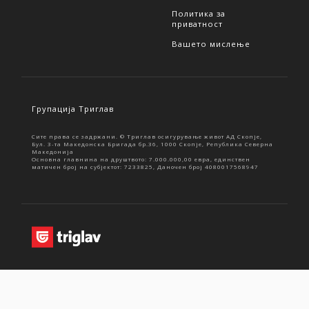
Политика за
приватност
Вашето мислење
Групација Триглав
Сите права се задржани. © Триглав осигурување живот АД Скопје,
Бул. 3-та Македонска Бригада бр.36, 1000 Скопје, Република Северна
Македонија
Основна главнина на друштвото: 7.000.000,00 евра, единствен
матичен број на субјектот: 7233825, Даночен број 4080017568947