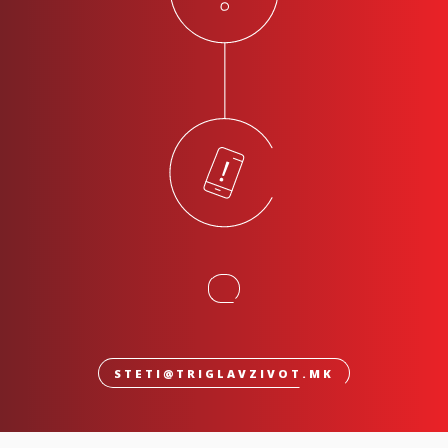
STETI@TRIGLAVZIVOT.MK