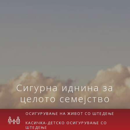
Сигурна иднина за
целото семејство
ОСИГУРУВАЊЕ НА ЖИВОТ СО ШТЕДЕЊЕ
КАСИЧКА-ДЕТСКО ОСИГУРУВАЊЕ СО
ШТЕДЕЊЕ