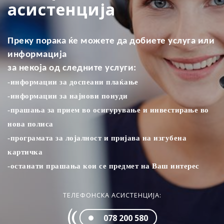
асистенција
Преку порака ќе можете да добиете услуга или
информација
за некоја од следните услуги:
-информации за доспеани плаќањe
-информации за најнови понуди
-прашања за прием во осигурување и инвестирање во
нова полиса
-програмата за лојалност и пријава на изгубена
картичка
-останати прашања кои се предмет на Ваш интерес
ТЕЛЕФОНСКА АСИСТЕНЦИЈА:
078 200 580