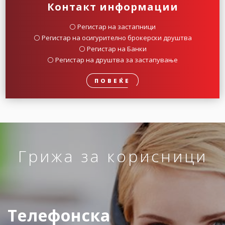
Контакт информации
⚪️ Регистар на застапници
⚪️ Регистар на осигурително брокерски друштва
⚪️ Регистар на Банки
⚪️ Регистар на друштва за застапување
ПОВЕЌЕ
Грижа за корисници
Телефонска