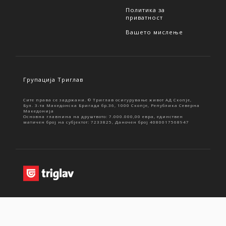
Политика за
приватност
Вашето мислење
Групација Триглав
Сите права се задржани. © Триглав осигурување живот АД Скопје,
Бул. 3-та Македонска Бригада бр.36, 1000 Скопје, Република Северна
Македонија
Основна главнина на друштвото: 7.000.000,00 евра, единствен
матичен број на субјектот: 7233825, Даночен број 4080017568947