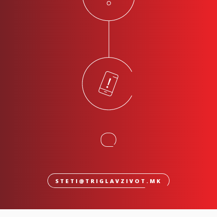
STETI@TRIGLAVZIVOT.MK