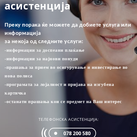
асистенција
Преку порака ќе можете да добиете услуга или
информација
за некоја од следните услуги:
-информации за доспеани плаќањe
-информации за најнови понуди
-прашања за прием во осигурување и инвестирање во
нова полиса
-програмата за лојалност и пријава на изгубена
картичка
-останати прашања кои се предмет на Ваш интерес
ТЕЛЕФОНСКА АСИСТЕНЦИЈА:
078 200 580