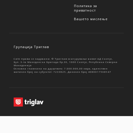
Политика за
приватност
Вашето мислење
Групација Триглав
Сите права се задржани. © Триглав осигурување живот АД Скопје,
Бул. 3-та Македонска Бригада бр.36, 1000 Скопје, Република Северна
Македонија
Основна главнина на друштвото: 7.000.000,00 евра, единствен
матичен број на субјектот: 7233825, Даночен број 4080017568947