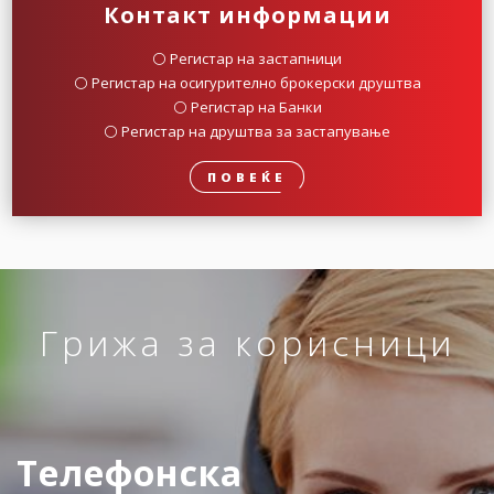
Контакт информации
⚪️ Регистар на застапници
⚪️ Регистар на осигурително брокерски друштва
⚪️ Регистар на Банки
⚪️ Регистар на друштва за застапување
ПОВЕЌЕ
Грижа за корисници
Телефонска