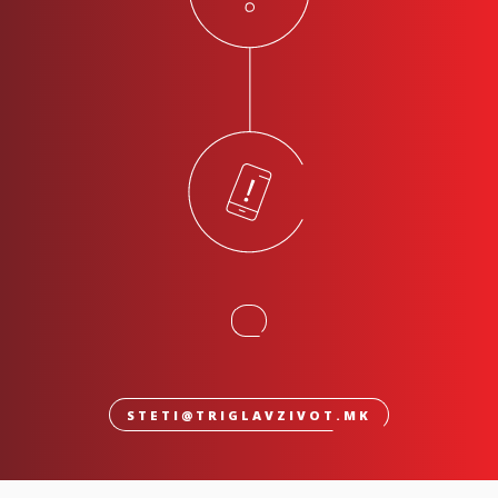
STETI@TRIGLAVZIVOT.MK