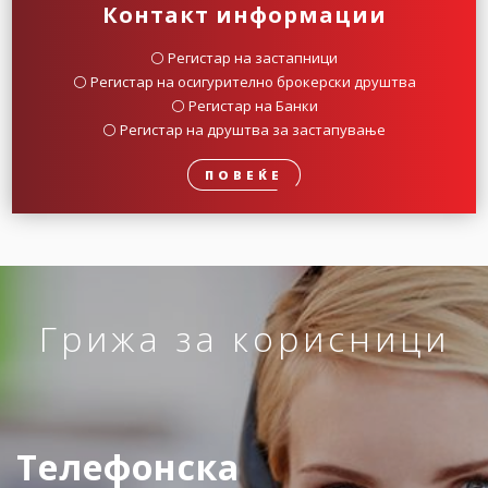
Контакт информации
⚪️ Регистар на застапници
⚪️ Регистар на осигурително брокерски друштва
⚪️ Регистар на Банки
⚪️ Регистар на друштва за застапување
ПОВЕЌЕ
Грижа за корисници
Телефонска