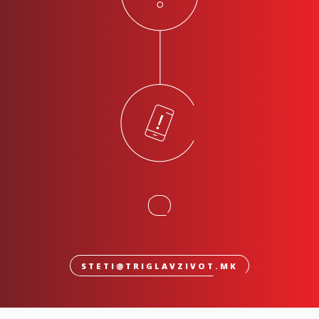
STETI@TRIGLAVZIVOT.MK