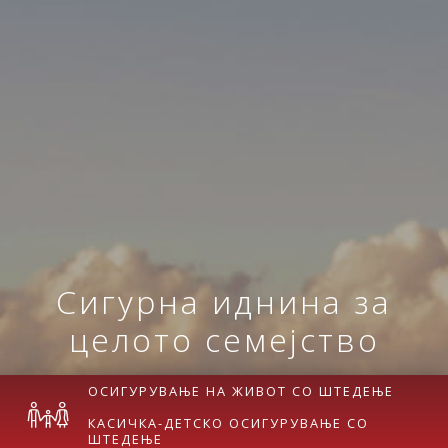
Сигурна иднина за
целото семејство
ОСИГУРУВАЊЕ НА ЖИВОТ СО ШТЕДЕЊЕ
КАСИЧКА-ДЕТСКО ОСИГУРУВАЊЕ СО
ШТЕДЕЊЕ