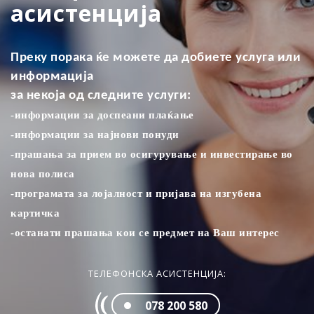
асистенција
Преку порака ќе можете да добиете услуга или
информација
за некоја од следните услуги:
-информации за доспеани плаќањe
-информации за најнови понуди
-прашања за прием во осигурување и инвестирање во
нова полиса
-програмата за лојалност и пријава на изгубена
картичка
-останати прашања кои се предмет на Ваш интерес
ТЕЛЕФОНСКА АСИСТЕНЦИЈА:
078 200 580