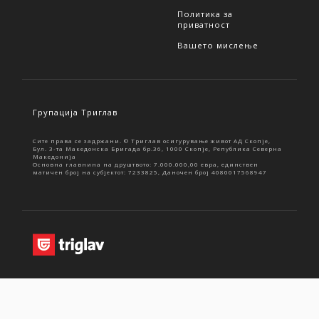
Политика за
приватност
Вашето мислење
Групација Триглав
Сите права се задржани. © Триглав осигурување живот АД Скопје,
Бул. 3-та Македонска Бригада бр.36, 1000 Скопје, Република Северна
Македонија
Основна главнина на друштвото: 7.000.000,00 евра, единствен
матичен број на субјектот: 7233825, Даночен број 4080017568947