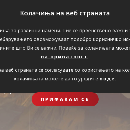
ПОМОШ
Колачиња на веб страната
ЗА НАС
иња за различни намени. Тие се првенствено важни з
ребарувањето овозможуваат подобро корисничко иск
ините што Ви се важни. Повеќе за колачињата може
на приватност
.
 веб страната се согласувате со користењето на к
колачињата можете да го уредите
овде
.
иднина за целото 
ПРИФАЌАМ СЕ