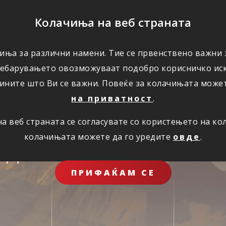
ПОМОШ
Колачиња на веб страната
ЗА НАС
иња за различни намени. Тие се првенствено важни з
ребарувањето овозможуваат подобро корисничко иск
ините што Ви се важни. Повеќе за колачињата може
на приватност
.
 веб страната се согласувате со користењето на к
колачињата можете да го уредите
овде
.
иднина за целото 
ПРИФАЌАМ СЕ