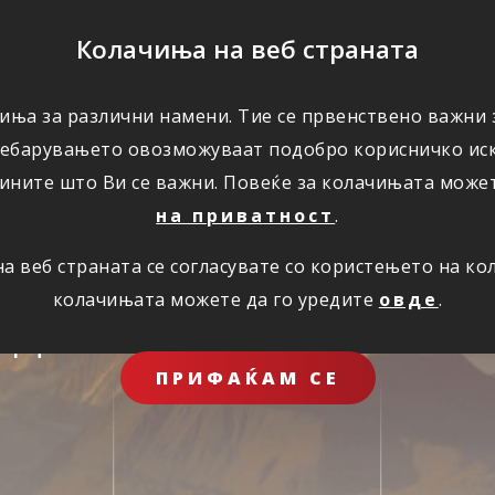
ПОМОШ
Колачиња на веб страната
ЗА НАС
иња за различни намени. Тие се првенствено важни з
ребарувањето овозможуваат подобро корисничко иск
ините што Ви се важни. Повеќе за колачињата може
на приватност
.
 веб страната се согласувате со користењето на к
колачињата можете да го уредите
овде
.
иднина за целото 
ПРИФАЌАМ СЕ