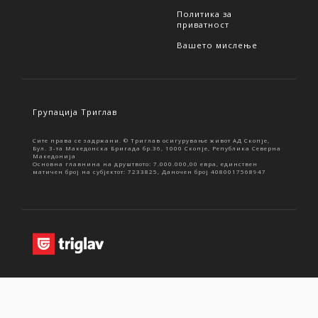
Политика за
приватност
Вашето мислење
Групација Триглав
Сите права се задржани. © Триглав осигурување живот АД Скопје,
Бул. 3-та Македонска Бригада бр.36, 1000 Скопје, Република Северна
Македонија
Основна главнина на друштвото: 7.000.000,00 евра, единствен
матичен број на субјектот: 7233825, Даночен број 4080017568947