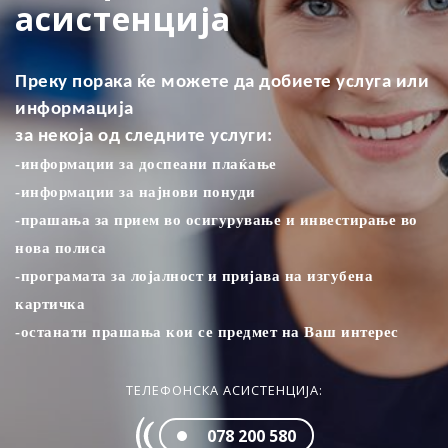
асистенција
Преку порака ќе можете да добиете услуга или
информација
за некоја од следните услуги:
-информации за доспеани плаќањe
-информации за најнови понуди
-прашања за прием во осигурување и инвестирање во
нова полиса
-програмата за лојалност и пријава на изгубена
картичка
-останати прашања кои се предмет на Ваш интерес
ТЕЛЕФОНСКА АСИСТЕНЦИЈА:
078 200 580