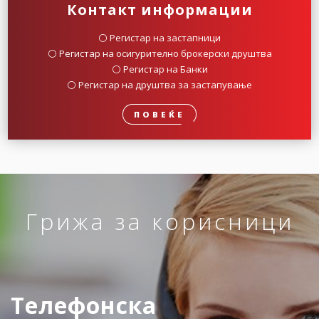
Контакт информации
⚪️ Регистар на застапници
⚪️ Регистар на осигурително брокерски друштва
⚪️ Регистар на Банки
⚪️ Регистар на друштва за застапување
ПОВЕЌЕ
Грижа за корисници
Телефонска