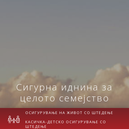
Сигурна иднина за
целото семејство
ОСИГУРУВАЊЕ НА ЖИВОТ СО ШТЕДЕЊЕ
КАСИЧКА-ДЕТСКО ОСИГУРУВАЊЕ СО
ШТЕДЕЊЕ