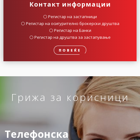
Контакт информации
⚪️ Регистар на застапници
⚪️ Регистар на осигурително брокерски друштва
⚪️ Регистар на Банки
⚪️ Регистар на друштва за застапување
ПОВЕЌЕ
Грижа за корисници
Телефонска