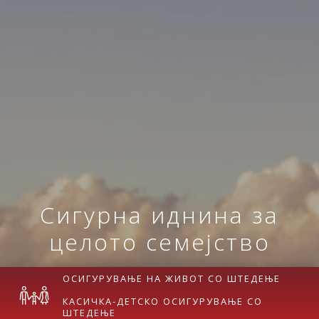
Сигурна иднина за
целото семејство
ОСИГУРУВАЊЕ НА ЖИВОТ СО ШТЕДЕЊЕ
КАСИЧКА-ДЕТСКО ОСИГУРУВАЊЕ СО
ШТЕДЕЊЕ