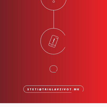
STETI@TRIGLAVZIVOT.MK