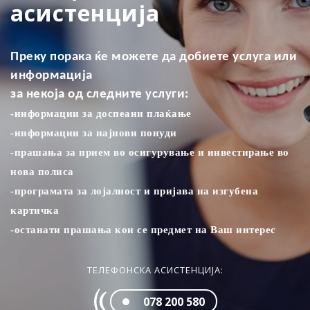
асистенција
Преку порака ќе можете да добиете услуга или
информација
за некоја од следните услуги:
-информации за доспеани плаќањe
-информации за најнови понуди
-прашања за прием во осигурување и инвестирање во
нова полиса
-програмата за лојалност и пријава на изгубена
картичка
-останати прашања кои се предмет на Ваш интерес
ТЕЛЕФОНСКА АСИСТЕНЦИЈА:
078 200 580