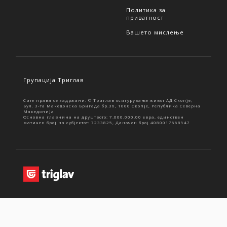
Политика за
приватност
Вашето мислење
Групација Триглав
Сите права се задржани. © Триглав осигурување живот АД Скопје,
Бул. 3-та Македонска Бригада бр.36, 1000 Скопје, Република Северна
Македонија
Основна главнина на друштвото: 7.000.000,00 евра, единствен
матичен број на субјектот: 7233825, Даночен број 4080017568947