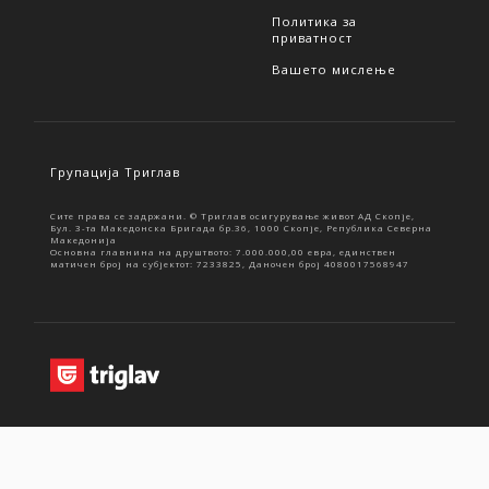
Политика за
приватност
Вашето мислење
Групација Триглав
Сите права се задржани. © Триглав осигурување живот АД Скопје,
Бул. 3-та Македонска Бригада бр.36, 1000 Скопје, Република Северна
Македонија
Основна главнина на друштвото: 7.000.000,00 евра, единствен
матичен број на субјектот: 7233825, Даночен број 4080017568947