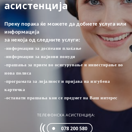
асистенција
Преку порака ќе можете да добиете услуга или
информација
за некоја од следните услуги:
-информации за доспеани плаќањe
-информации за најнови понуди
-прашања за прием во осигурување и инвестирање во
нова полиса
-програмата за лојалност и пријава на изгубена
картичка
-останати прашања кои се предмет на Ваш интерес
ТЕЛЕФОНСКА АСИСТЕНЦИЈА:
078 200 580