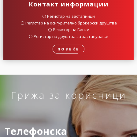
Контакт информации
⚪️ Регистар на застапници
⚪️ Регистар на осигурително брокерски друштва
⚪️ Регистар на Банки
⚪️ Регистар на друштва за застапување
ПОВЕЌЕ
Грижа за корисници
Телефонска