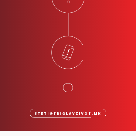
STETI@TRIGLAVZIVOT.MK