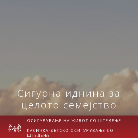
Сигурна иднина за
целото семејство
ОСИГУРУВАЊЕ НА ЖИВОТ СО ШТЕДЕЊЕ
КАСИЧКА-ДЕТСКО ОСИГУРУВАЊЕ СО
ШТЕДЕЊЕ