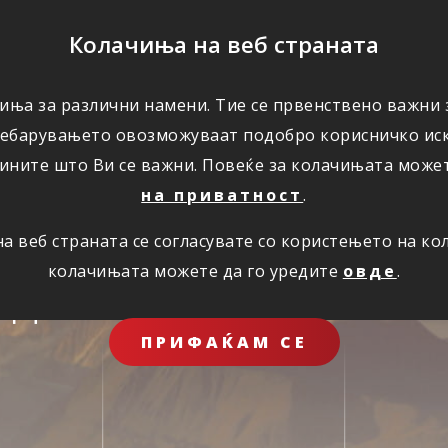
ПОМОШ
Колачиња на веб страната
ЗА НАС
иња за различни намени. Тие се првенствено важни з
ребарувањето овозможуваат подобро корисничко иск
ините што Ви се важни. Повеќе за колачињата може
на приватност
.
 веб страната се согласувате со користењето на к
колачињата можете да го уредите
овде
.
иднина за целото 
ПРИФАЌАМ СЕ