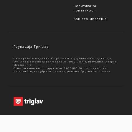
Политика за
приватност
Вашето мислење
Групација Триглав
Сите права се задржани. © Триглав осигурување живот АД Скопје,
Бул. 3-та Македонска Бригада бр.36, 1000 Скопје, Република Северна
Македонија
Основна главнина на друштвото: 7.000.000,00 евра, единствен
матичен број на субјектот: 7233825, Даночен број 4080017568947