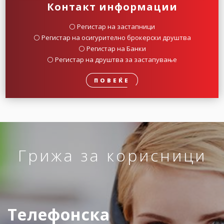
Контакт информации
⚪️ Регистар на застапници
⚪️ Регистар на осигурително брокерски друштва
⚪️ Регистар на Банки
⚪️ Регистар на друштва за застапување
ПОВЕЌЕ
Грижа за корисници
Телефонска