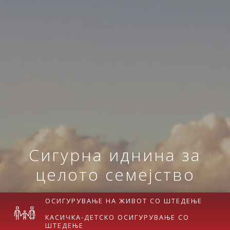
Сигурна иднина за
целото семејство
ОСИГУРУВАЊЕ НА ЖИВОТ СО ШТЕДЕЊЕ
КАСИЧКА-ДЕТСКО ОСИГУРУВАЊЕ СО
ШТЕДЕЊЕ