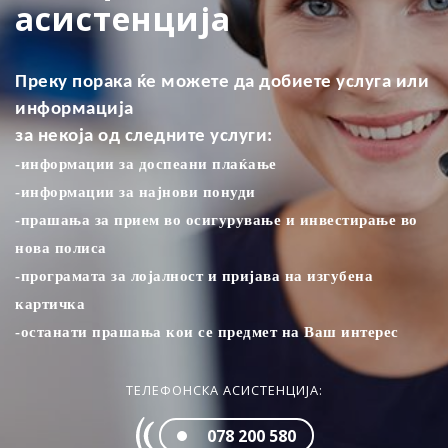
асистенција
Преку порака ќе можете да добиете услуга или
информација
за некоја од следните услуги:
-информации за доспеани плаќањe
-информации за најнови понуди
-прашања за прием во осигурување и инвестирање во
нова полиса
-програмата за лојалност и пријава на изгубена
картичка
-останати прашања кои се предмет на Ваш интерес
ТЕЛЕФОНСКА АСИСТЕНЦИЈА:
078 200 580