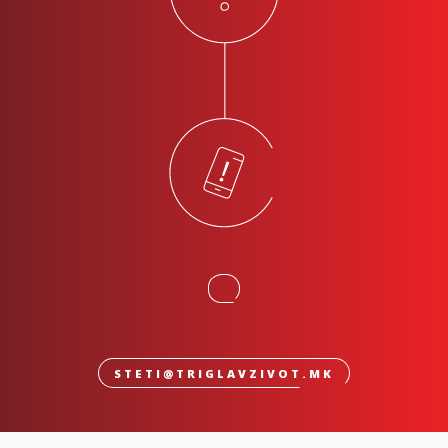
STETI@TRIGLAVZIVOT.MK