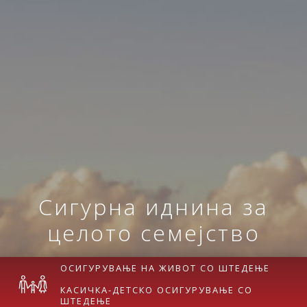
Сигурна иднина за
целото семејство
ОСИГУРУВАЊЕ НА ЖИВОТ СО ШТЕДЕЊЕ
КАСИЧКА-ДЕТСКО ОСИГУРУВАЊЕ СО
ШТЕДЕЊЕ