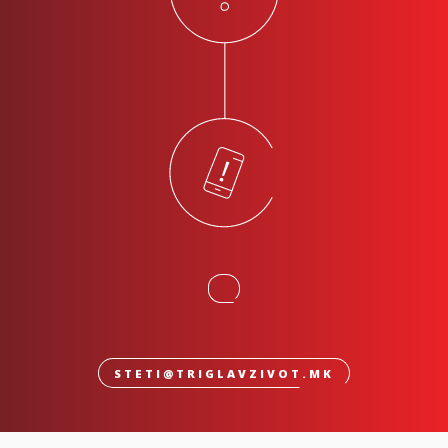
STETI@TRIGLAVZIVOT.MK