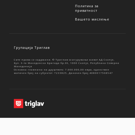
Политика за
приватност
Вашето мислење
Групација Триглав
Сите права се задржани. © Триглав осигурување живот АД Скопје,
Бул. 3-та Македонска Бригада бр.36, 1000 Скопје, Република Северна
Македонија
Основна главнина на друштвото: 7.000.000,00 евра, единствен
матичен број на субјектот: 7233825, Даночен број 4080017568947