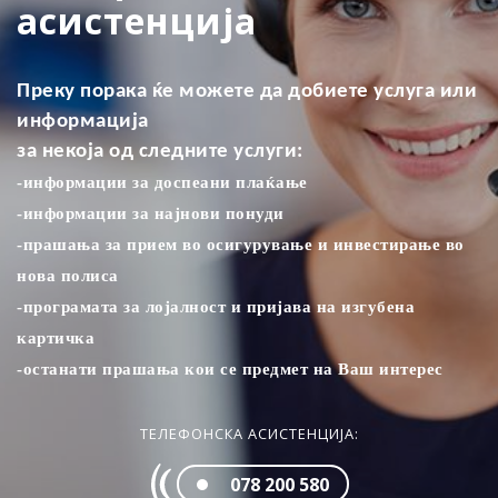
асистенција
Преку порака ќе можете да добиете услуга или
информација
за некоја од следните услуги:
-информации за доспеани плаќањe
-информации за најнови понуди
-прашања за прием во осигурување и инвестирање во
нова полиса
-програмата за лојалност и пријава на изгубена
картичка
-останати прашања кои се предмет на Ваш интерес
ТЕЛЕФОНСКА АСИСТЕНЦИЈА:
078 200 580