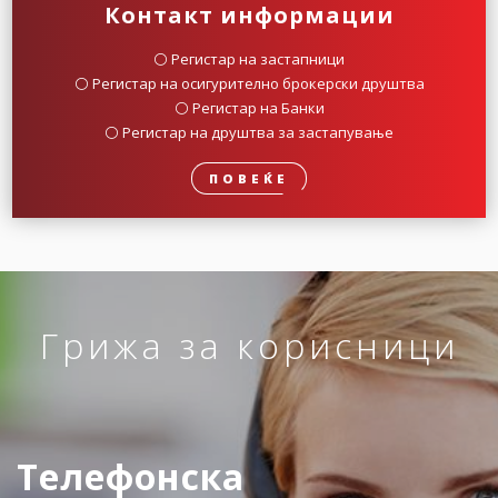
Контакт информации
⚪️ Регистар на застапници
⚪️ Регистар на осигурително брокерски друштва
⚪️ Регистар на Банки
⚪️ Регистар на друштва за застапување
ПОВЕЌЕ
Грижа за корисници
Телефонска