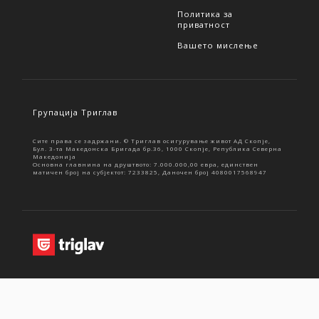
Политика за
приватност
Вашето мислење
Групација Триглав
Сите права се задржани. © Триглав осигурување живот АД Скопје,
Бул. 3-та Македонска Бригада бр.36, 1000 Скопје, Република Северна
Македонија
Основна главнина на друштвото: 7.000.000,00 евра, единствен
матичен број на субјектот: 7233825, Даночен број 4080017568947