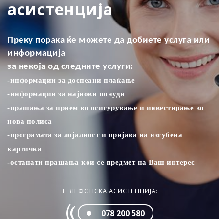
асистенција
Преку порака ќе можете да добиете услуга или
информација
за некоја од следните услуги:
-информации за доспеани плаќањe
-информации за најнови понуди
-прашања за прием во осигурување и инвестирање во
нова полиса
-програмата за лојалност и пријава на изгубена
картичка
-останати прашања кои се предмет на Ваш интерес
ТЕЛЕФОНСКА АСИСТЕНЦИЈА:
078 200 580