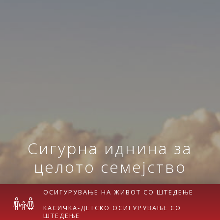
Сигурна иднина за
целото семејство
ОСИГУРУВАЊЕ НА ЖИВОТ СО ШТЕДЕЊЕ
КАСИЧКА-ДЕТСКО ОСИГУРУВАЊЕ СО
ШТЕДЕЊЕ