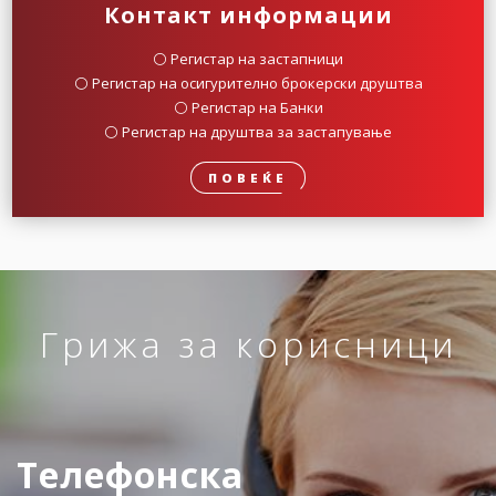
Контакт информации
⚪️ Регистар на застапници
⚪️ Регистар на осигурително брокерски друштва
⚪️ Регистар на Банки
⚪️ Регистар на друштва за застапување
ПОВЕЌЕ
Грижа за корисници
Телефонска