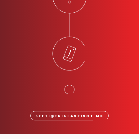
STETI@TRIGLAVZIVOT.MK