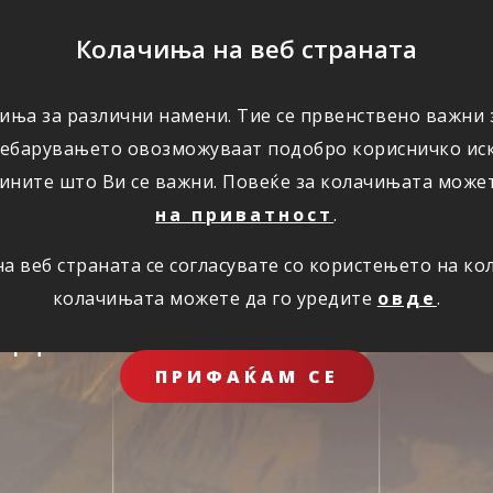
ПОМОШ
Колачиња на веб страната
ЗА НАС
иња за различни намени. Тие се првенствено важни з
ребарувањето овозможуваат подобро корисничко иск
ините што Ви се важни. Повеќе за колачињата може
на приватност
.
 веб страната се согласувате со користењето на к
колачињата можете да го уредите
овде
.
иднина за целото 
ПРИФАЌАМ СЕ