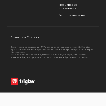
Политика за
приватност
Вашето мислење
Групација Триглав
Сите права се задржани. © Триглав осигурување живот АД Скопје,
Бул. 3-та Македонска Бригада бр.36, 1000 Скопје, Република Северна
Македонија
Основна главнина на друштвото: 7.000.000,00 евра, единствен
матичен број на субјектот: 7233825, Даночен број 4080017568947