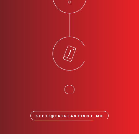
STETI@TRIGLAVZIVOT.MK