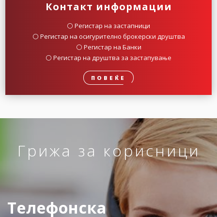
Контакт информации
⚪️ Регистар на застапници
⚪️ Регистар на осигурително брокерски друштва
⚪️ Регистар на Банки
⚪️ Регистар на друштва за застапување
ПОВЕЌЕ
Грижа за корисници
Телефонска