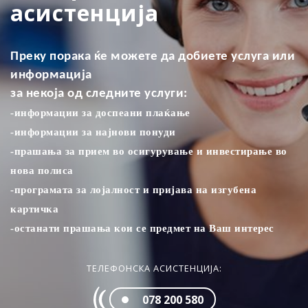
асистенција
Преку порака ќе можете да добиете услуга или
информација
за некоја од следните услуги:
-информации за доспеани плаќањe
-информации за најнови понуди
-прашања за прием во осигурување и инвестирање во
нова полиса
-програмата за лојалност и пријава на изгубена
картичка
-останати прашања кои се предмет на Ваш интерес
ТЕЛЕФОНСКА АСИСТЕНЦИЈА:
078 200 580