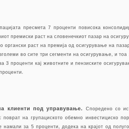
пацијата пресмета 7 проценти повисока консолид
ниот премиски раст на словенечкиот пазар на осигур
о органски раст на премија од осигурување на паза
зголеми во сите три сегменти на осигурување, и тоа
 за 3 проценти кај животните и пензиските осигурув
проценти.
на клиенти под управување.
Споредено со ис
 поврат на групациското обемно инвестициско по
е намали за 5 проценти, додека на крајот од полуго