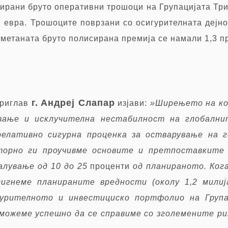
дирани бруто оперативни трошоци на Групацијата Три
 евра.
Трошоците поврзани со осигурителната дејно
сметаната бруто полисирана премија се намали 1,3 пр
г.
Андреј Слапар
Триглав
изјави:
»
Ширењето на кор
вање и исклучителна нестабилност на глобални
релативно сигурна проценка за остварување на г
торно ги проучивме основите и претпоставките
алување од 10 до 25
проценти
од планираното. Ког
игнеме планираните вредности (околу 1,2 мили
гурителното и инвестициско портфолио на Група
 можеме успешно да се справиме со зголемените р