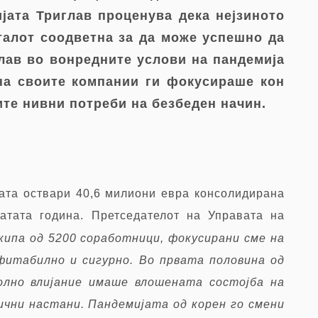
јата Триглав проценува дека нејзиното
талот соодветна за да може успешно да
глав во вонредните услови на пандемија
на своите компании ги фокусираше кон
ите нивни потреби на безбеден начин.
ната оствари 40,6 милиони евра консолидирана
атата година. Претседателот на Управата на
кипа од 5200 соработници, фокусирани сме на
итабилно и сигурно. Во првата половина од
олно влијание имаше влошената состојба на
ични настани. Пандемијата од корен го смени