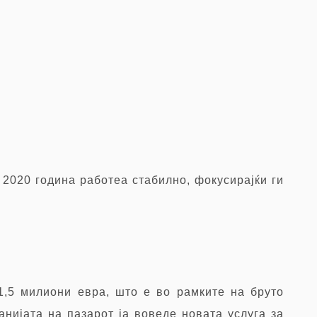
2020 година работеа стабилно, фокусирајќи ги
1,5 милиони евра, што е во рамките на бруто
анијата на пазарот ја воведе новата услуга за