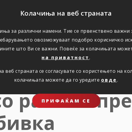
ПОМОШ
Колачиња на веб страната
ЗА НАС
иња за различни намени. Тие се првенствено важни з
ребарувањето овозможуваат подобро корисничко иск
ините што Ви се важни. Повеќе за колачињата може
на приватност
.
а Триглав во 
 веб страната се согласувате со користењето на к
колачињата можете да го уредите
овде
.
о раст на пр
ПРИФАЌАМ СЕ
бивка