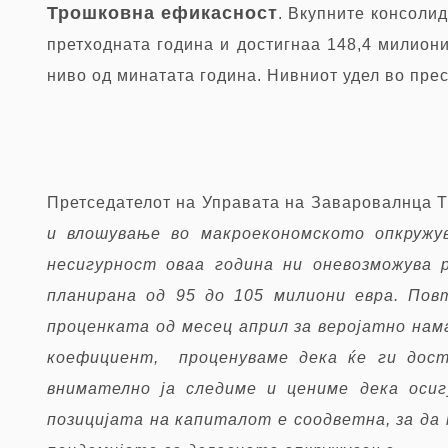
Трошковна ефикасност
. Вкупните консоли
претходната година и достигнаа 148,4 милиони
ниво од минатата година. Нивниот удел во пре
Претседателот на Управата на Заваровалнца 
и влошување во макроекономското опкружу
несигурност оваа година ни оневозможува 
планирана од 95 до 105 милиони евра. Пов
проценката од месец април за веројатно нам
коефициент, проценуваме дека ќе ги дост
внимателно ја следиме и цениме дека оси
позицијата на капиталот е соодветна, за да