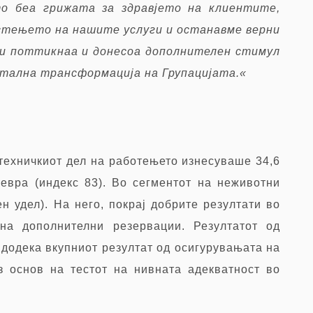
о беа грижата за здравјето на клиентите,
стењето на нашите услуги и останавме верни
ви поттикнаа и донесоа дополнителен стимул
итална трансформација на Групацијата
.«
-техничкиот дел на работењето изнесуваше 34,6
евра (индекс 83). Во сегментот на неживотни
н удел). На него
,
покрај добрите резултати во
а дополнителни резервации. Резултатот од
додека вкупниот резултат од осигурувањата на
 основ на тестот на нивната адекватност во