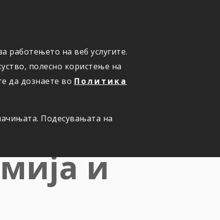
ПРИЈАВИ ШТЕТА
а работењето на веб услугите.
уство, полесно користење на
те да дознаете во
Политика
првото
олачињата. Подесувањата на
емија и