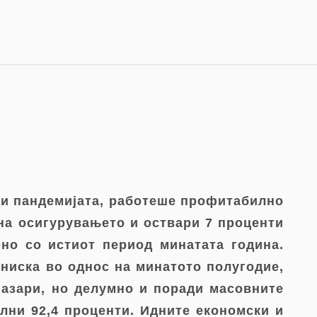
ади пандемијата, работеше профитабилно
 на осигурувањето и оствари 7 проценти
но со истиот период минатата година.
ниска во однос на минатото полугодие,
пазари, но делумно и поради масовните
ни 92,4 проценти. Идните економски и