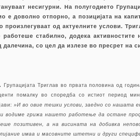
ануваат несигурни. На полугодието Групаци
о е доволно отпорно, а позицијата на капи
о произлегуваат од актуелните услови. Три
е работеше стабилно, додека активностите 
 далечина, со цел да излезе во пресрет на с
е.
Групацијата Триглав во првата половина од годи
енти помалку во споредба со истиот период мин
јави:
»
И во овие тешки услови, заедно со нашата е
и водиме грижа нашето работење да остане проф
ше позитивен, а на висината на добивка непов
лијание имаа и масовните штетни и други специф