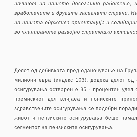
начинот на нашето досегашно работење, н
вработените и другите засегнати страни. Н
на нашата одржлива ориентација и солидарн
во планираните развојно стратешки активнос
Делот од добивката пред оданочување на Група
милиони евра (индекс 103), додека делот од
осигурувања остварен е 85
-
процентен удел 
премискиот дел влијаеа и пониските прин
здравствените осигурувања се подобри поради
живот и пензиските осигурувања беше намал
сегментот на пензиските осигурувања.