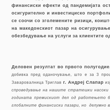
финансиски ефекти од пандемијата ост
осигурително и инвестициско портфоли
се соочи со зголемените ризици, коишт
на македонскиот пазар на осигурувањ
обезбедување на услуги за клиентите од
Деловен резултат во првото полугоди
добивка пред оданочување, што е за 3 проц
г. Андреј Слапар
Заваровалница Триглав
из
спроведување на нашите стратешки насоки 
годината премискиот дел од работењето бе
глобалните финансиски пазари, но делумно в