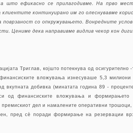
а што ефикасно се прилагодивме. На прво мест
а клиентите континуирано им го олеснувавме кори
а поврзаност со опкружувањето. Вонредните усло
ти. Цениме дека направивме видлив чекор кон диг
цијата Триглав, којшто потекнува од осигурително 
 финансиските вложувања изнесуваше 5,3 милиони 
од вкупната добивка (минатата година 89
-
проценте
оси од финансиските вложувања и формирањето н
 премискиот дел и намалените оперативни трошоци, 
ен, пред сè поради формирање на резервации врз