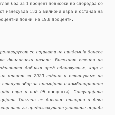
глав беа за 1 процент повисоки во споредба со
ст изнесуваа 133,5 милиони евра и останаа на
оцентни поени, на 19,8 проценти.
онавирусот со појавата на пандемија донесе
те финансиски пазари. Високиот степен на
одишната добивка пред оданочување, која е
 на планот за 2020 година и остануваме на
а станува збор за премијата и комбинираниот
јарди евра и под 95
проценти
). Ситуацијата
цијата Триглав се доволно отпорни и дека
изици што ги предизвикуваат условите поради