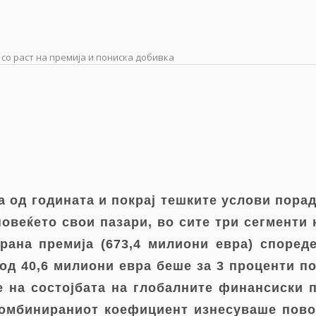
 со раст на премија и пониска добивка
а од годината и покрај тешките услови пор
повеќето свои пазари, во сите три сегменти
рана премија (673,4 милиони евра) спореде
од 40,6 милиони евра беше за 3 проценти по
 на состојбата на глобалните финансиски 
Комбинираниот коефициент изнесуваше повол