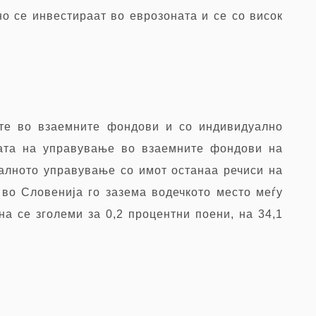
но се инвестираат во еврозоната и
се
со висок
ите во взаемните фондови и со индивидуално
твата на управување во взаемните фондови на
уалното управување со имот останаа речиси на
 во Словенија го зазема водечкото место меѓу
а се зголеми за 0,2 процентни поени, на 34,1