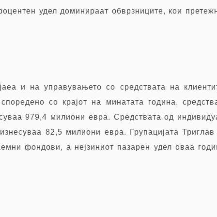
процентен удел
д
оминираат обврзниците, кои претеж
јаеа и на управувањето со средствата на клиент
 споредено со крајот на минатата година, средс
есуваа 979,4 милиони евра. Средствата од индивид
и изнесуваа 82,5 милиони евра. Групацијата Триглав
емни фондови, а нејзиниот пазарен удел оваа годин