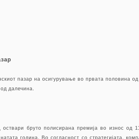
азар
нскиот пазар на осигурување во првата половина од 
 од далечина.
 оствари бруто полисирана премија во износ од 1
атата година. Во согласност со стратегијата, комп