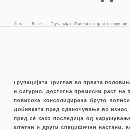
Дома
Вести
Групацијата Триглав во првото полугодие
Групацијата Триглав во првата половин
и сигурно. Достигна премиски раст на 
повисока консолидирана бруто полиси
Добивката пред оданочување во износ 
пред сè како последица од нарушување
штетни и други специфични настани. 