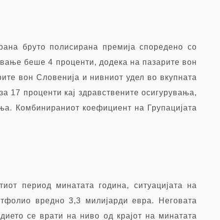
ирана бруто полисирана премија споредено со
ување беше 4 проценти, додека на пазарите вон
рите вон Словенија и нивниот удел во вкупната
 за 17 проценти кај здравствените осигурувања,
ања. Комбинираниот коефициент на Групацијата
тиот период минатата година, ситуацијата на
ртфолио вредно 3,3 милијарди евра. Неговата
дието се врати на ниво од крајот на минатата