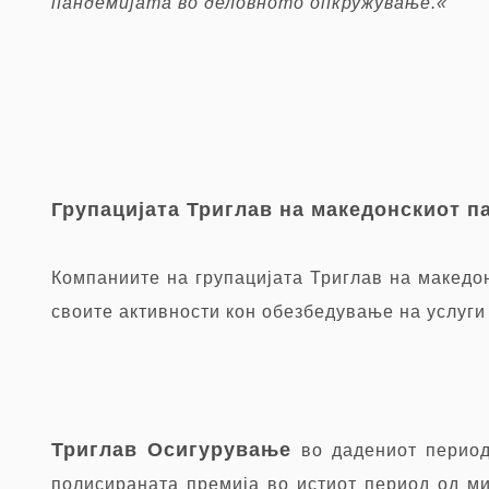
пандемијата во деловното опкружување
.«
Групацијата Триглав на македонскиот п
Компаниите на групацијата Триглав на македо
своите активности кон обезбедување на услуги
Триглав Осигурување
во дадениот период
полисираната премија во истиот период од мин