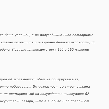
а беше успешен, а на полугодишно ниво остваривме
ентално познатите и очекувани деловни околности, до
одина. Првично планиравме меѓу 130 и 150 милиони
ува од зголемениот обем на осигурување кај
тетни побарувања. Во согласност со стратешката
т на премијата, кој на полугодието изнесуваше 52
игурителни пазари, што е видливо и од поволниот