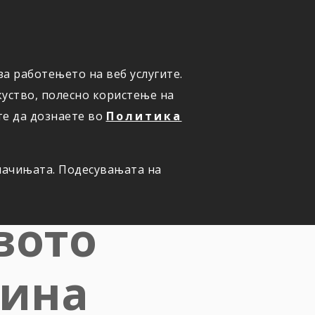
ПРИЈАВИ ШТЕТА
а работењето на веб услугите.
уство, полесно користење на
те да дознаете во
Политика
њето на
олачињата. Подесувањата на
вото
дина