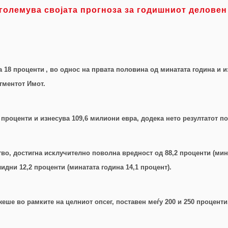
зголемува својата прогноза за годишниот деловен
а 18 проценти
,
во однос на првата половина од минатата година и из
гментот Имот.
проценти и изнесува 109,6 милиони евра, додека нето резултатот по
во, достигна исклучително поволна вредност од 88,2 проценти (мин
дни 12,2 проценти (минатата година 14,1 процент).
жеше во рамките на целниот опсег, поставен меѓу 200 и 250 проценти