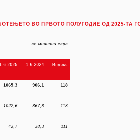
БОТЕЊЕТО ВО ПРВОТО ПОЛУГОДИЕ ОД 2025
-ТА
Г
во милиони евра
1-6 2025
1-6 2024
Индекс
1065,3
906,1
118
1022,6
867,8
118
42,7
38,3
111