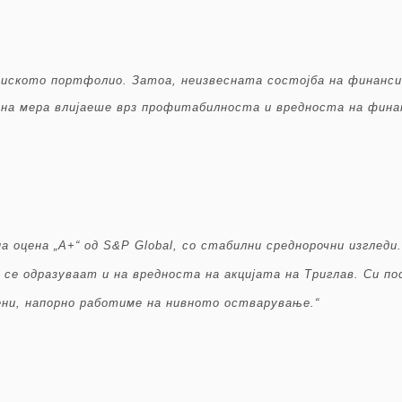
циското портфолио. Затоа, неизвесната состојба на финанси
ена мера влијаеше врз профитабилноста и вредноста на фин
на оцена „A+“ од S&P Global, со стабилни среднорочни изглед
 се одразуваат и на вредноста на акцијата на Триглав. Си 
ени, напорно работиме на нивното
остварување.“