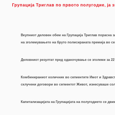
Групација Триглав
по првото
полугодие
,
ја 
Вкупниот деловен обем на Групација Триглав порасна з
на зголемувањето на бруто полисираната премија во се
Деловниот резултат пред оданочување се зголеми за 22 
Комбинираниот количник во сегментите Имот и Здравст
склучени договори
во сегментот Живот, изнесуваше соли
Капитализацијата на Групацијата на полугодието се дви