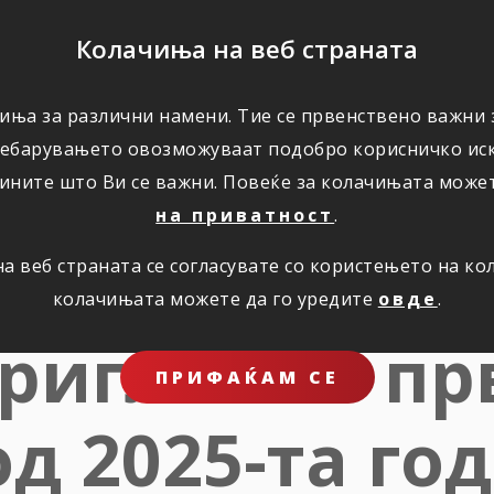
ПОМОШ
Колачиња на веб страната
ЗА НАС
иња за различни намени. Тие се првенствено важни з
ребарувањето овозможуваат подобро корисничко иск
ините што Ви се важни. Повеќе за колачињата може
на приватност
.
а за работе
 веб страната се согласувате со користењето на к
колачињата можете да го уредите
овде
.
Триглав во пр
ПРИФАЌАМ СЕ
д 2025-та го