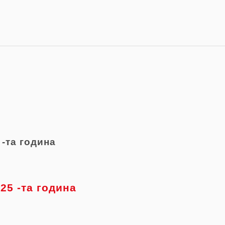
-та
година
025
-та
година