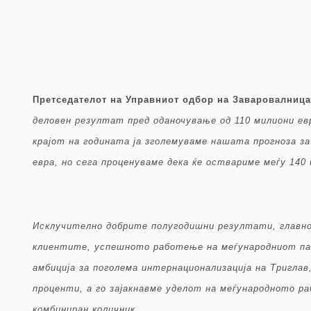
Претседателот на Управниот одбор на Заваровалница
деловен резултат пред оданочување од 110 милиони ев
крајот на годината ја зголемуваме нашата прогноза з
евра, но сега проценуваме дека ќе оствариме меѓу 140 
Исклучително добрите полугодишни резултати, главно 
клиентите, успешното работење на меѓународниот па
амбиција за поголема интернационализација на Триглав
проценти, а го зајакнавме уделот на меѓународното р
комбиниран количник.