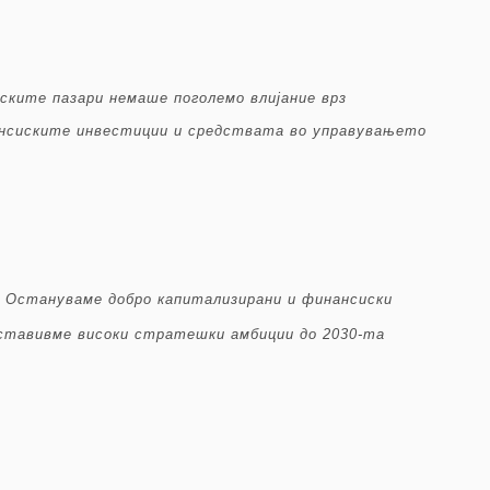
ските пазари немаше поголемо влијание врз
ансиските инвестиции и средствата во управувањето
и. Остануваме добро капитализирани и финансиски
поставивме високи стратешки амбиции до 2030-та