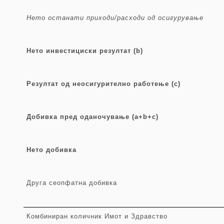
Нето останати приходи/расходи
од осигурување
Нето инвестициски резултат
(b)
Резултат од неосигурително работење
(c)
Добивка пред оданочување
(a+b+c)
Нето
добивка
Друга
сеопфатна добивка
Комбиниран
количник
Имот и Здрав
ство