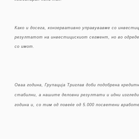
Како и досега, конзервативно управувавме со инвести
резултатот на инвестицискиот сегмент, но во одред
со имот.
Оваа година, Групација Триглав доби подобрена кредит
стабилни, а нашите деловни резултати и идни изгледи
година и, со тим од повеќе од 5.000 посветени вработ