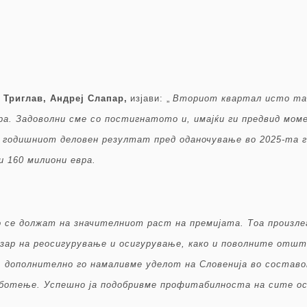
 Триглав, Андреј Слапар,
изјави: „
Вториот квартал исто так
ра. Задоволни сме со постигнатото и, имајќи ги предвид мом
а годишниот деловен резултат пред оданочување во 2025-та г
и 160 милиони евра.
се должат на значителниот раст на премијата. Тоа произлег
зар на реосигурување и осигурување, како и поволните отш
, дополнително го намаливме уделот на Словенија во составо
аботење. Успешно ја подобривме профитабилноста на сите ос