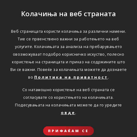
Колачиња на веб страната
Веб страницата користи колачиња за различни намени.
НОВ ИНОВАТИВЕН
Тие се првенствено важни за работењето на веб
услугите. Колачињата за анализа на пребарувањето
ПРОИЗВОД ОД ТРИГЛАВ
овозможуваат подобро корисничко искуство, полесно
ОСИГУРУВАЊЕ ЖИВОТ:
користење на страницата и приказ на содржините што
Ви се важни. Повеќе за колачињата можете да дознаете
UNIT LINK
во
Политика на приватност
.
ИНВЕСТИЦИСКО
Со натамошно користење на веб страната се
ОСИГУРУВАЊЕ СО
согласувате со користењето на колачињата.
Подесувањата на колачињата можете да го уредите
МОЖНОСТ ЗА
овде
.
КОМБИНИРАЊЕ
ИНВЕСТИЦИСКИ
ПРИФАЌАМ СЕ