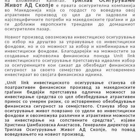
Триглав Осигурување
на вложениот капитал.
Живот АД Скопје
е првата осигурителна компанија
во Македонија која со гордост го воведува овој
атрактивен производ со цел да ги задоволи и
најспецифичните потреби на македонските граѓани и да
ги доближи европските трендови до домашниот
осигурителен пазар.
Новиот производ овозможува инвестициско осигурување
со избор на друштво за управување со инвестициски
фондови, но и со можност за избор и комбинирање на
инвестициски фондови. Благодарејќи на можностите за
создавање најповолна финансиска понуда Unit link
инвестициското осигурување претставува идеален избор
за осигурениците кои сакаат да обезбедат финансиска
сигурност за своето семејство додека истовремено
инвестираат во својата финансиска иднина.
„
Unit
l
ink инвестициското осигурување
станува сѐ
поатрактивен финансиски производ за македонските
граѓани бидејќи претставува
одлична можност за
инвестирање средства со цел обезбедување атрактивен
принос со умерен ризик, со истовремено обезбедување
финансиска сигурност за семејството. Станува збор за
осигурување живот поврзано со удели во инвестициски
фондови и овозможува различни и атрактивни можности
за инвестирање на сопствените средства“, изјави
Христина Џамбазовска Анастасов, Генерален директор на
Триглав Осигурување Живот АД Скопје, по повод
воведувањето на новиот производ.