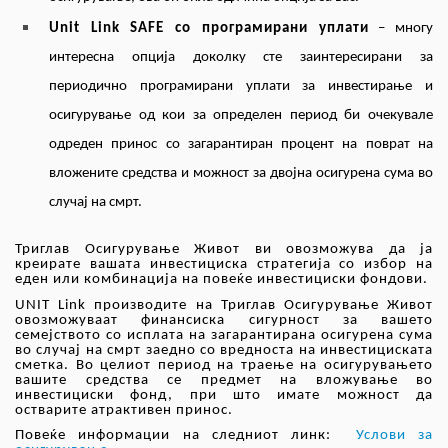
U
nit
Link
SAFE со програмирани уплати
– многу
интересна опција доколку сте заинтересирани за
периодично програмирани уплати за инвестирање и
осигурување од кои за определен период би очекувале
одреден принос со загарантиран процент на поврат на
вложените средства и можност за двојна осигурена сума во
случај на смрт.
Триглав Осигурување Живот ви овозможува да ја
креирате вашата инвестициска стратегија со избор на
еден или комбинација на повеќе инвестициски фондови.
UNIT
Link
производите на Триглав
Осигурување Живот
овозможуваат финансиска сигурност за вашето
семејството со исплата на загарантирана осигурена сума
во случај на смрт заедно со вредноста на инвестициската
сметка. Во целиот период на траење на осигурувањето
вашите средства се предмет на вложување во
инвестициски фонд, при што имате можност да
остварите атрактивен принос.
Повеќе информации на следниот линк:
Услови за