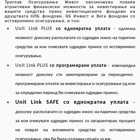
Триглав Осигурување Живот овозможува повеќе
атрактивни финансиски можности за инвестирање на
вашите средства преку инвестициските фондови на
друштвата НЛБ фондови, КБ Инвест и Вега фондови со
истовремено осигурување, и тоа:
U
nit
Link
PLUS
со еднократна уплата
- одлична
можност доколку располагате со одреден износ на парични
средства за кои очекувате одреден принос со истовремено
осигурување.
U
nit
Link
PLUS
со програмирани уплати
-
извонредна
можност доколку сте заинтересирани за периодично
програмирани уплати за инвестирање и осигурување од кои
за определен период би очекувале одреден принос.
U
nit
Link
SAFE
со еднократна уплата
–
доколку располагате со одреден износ на парични средства
за кои очекувате одреден принос со загарантиран процент
на поврат на вложените средства со истовремено
осигурување, ова би била одлчина опција за вас.