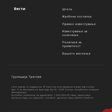
Вести
Штети
Жалбена постапка
Правно известување
Известување за
колачиња
Политика за
приватност
Вашето мислење
Групација Триглав
Сите права се задржани. © Триглав осигурување живот АД Скопје,
Бул. 3-та Македонска Бригада бр.36, 1000 Скопје, Република Северна
Македонија
Основна главнина на друштвото: 7.000.000,00 евра, единствен
матичен број на субјектот: 7233825, Даночен број 4080017568947