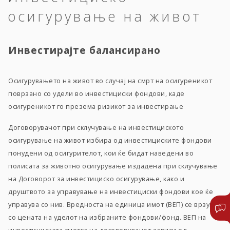
осигурување на живот
Инвестирајте балансирано
Осигурувањето на живот во случај на смрт на осигуреникот
поврзано со удели во инвестициски фондови, каде
осигуреникот го презема ризикот за инвестирање
Договорувачот при склучување на инвестициското
осигурување на живот избира од инвестициските фондови
понудени од осигурителот, кои ќе бидат наведени во
полисата за животно осигурување издадена при склучување
на Договорот за инвестициско осигурување, како и
друштвото за управување на инвестициски фондови кое ќе
управува со нив. Вредноста на единица имот (ВЕП) се врзува
со цената на уделот на избраните фондови/фонд. ВЕП на
инвестициската сметка на договорувачот зависи од