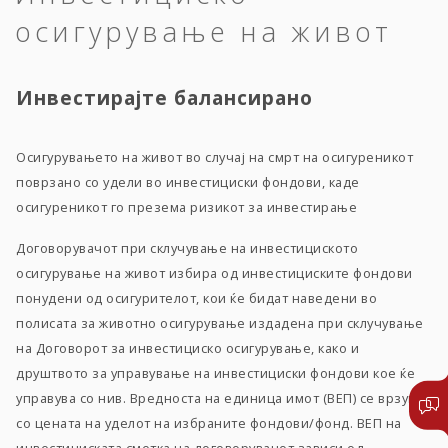
осигурување на живот
Инвестирајте балансирано
Осигурувањето на живот во случај на смрт на осигуреникот
поврзано со удели во инвестициски фондови, каде
осигуреникот го презема ризикот за инвестирање
Договорувачот при склучување на инвестициското
осигурување на живот избира од инвестициските фондови
понудени од осигурителот, кои ќе бидат наведени во
полисата за животно осигурување издадена при склучување
на Договорот за инвестициско осигурување, како и
друштвото за управување на инвестициски фондови кое ќе
управува со нив. Вредноста на единица имот (ВЕП) се врзува
со цената на уделот на избраните фондови/фонд. ВЕП на
инвестициската сметка на договорувачот зависи од