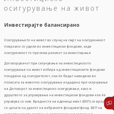
осигурување на живот
Инвестирајте балансирано
Осигурувањето на живот во случај на смрт на осигуреникот
поврзано со удели во инвестициски фондови, каде
осигуреникот го презема ризикот за инвестирање
Договорувачот при склучување на инвестициското
осигурување на живот избира од инвестициските фондови
понудени од осигурителот, кои ќе бидат наведени во
полисата за животно осигурување издадена при склучување
на Договорот за инвестициско осигурување, како и
друштвото за управување на инвестициски фондови кое ќе
управува со нив. Вредноста на единица имот (ВЕП) се врзува
со цената на уделот на избраните фондови/фонд. ВЕП на
инвестициската сметка на договорувачот зависи од