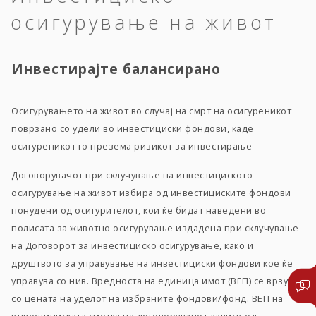
осигурување на живот
Инвестирајте балансирано
Осигурувањето на живот во случај на смрт на осигуреникот
поврзано со удели во инвестициски фондови, каде
осигуреникот го презема ризикот за инвестирање
Договорувачот при склучување на инвестициското
осигурување на живот избира од инвестициските фондови
понудени од осигурителот, кои ќе бидат наведени во
полисата за животно осигурување издадена при склучување
на Договорот за инвестициско осигурување, како и
друштвото за управување на инвестициски фондови кое ќе
управува со нив. Вредноста на единица имот (ВЕП) се врзува
со цената на уделот на избраните фондови/фонд. ВЕП на
инвестициската сметка на договорувачот зависи од