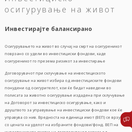
осигурување на живот
Инвестирајте балансирано
Осигурувањето на живот во случај на смрт на осигуреникот
поврзано со удели во инвестициски фондови, каде
осигуреникот го презема ризикот за инвестирање
Договорувачот при склучување на инвестициското
осигурување на живот избира од инвестициските фондови
понудени од осигурителот, кои ќе бидат наведени во
полисата за животно осигурување издадена при склучување
на Договорот за инвестициско осигурување, како и
друштвото за управување на инвестициски фондови кое ќе
управува со нив. Вредноста на единица имот (ВЕП) се врзува
со цената на уделот на избраните фондови/фонд. ВЕП на
инвестициската сметка на договорувачот зависи од