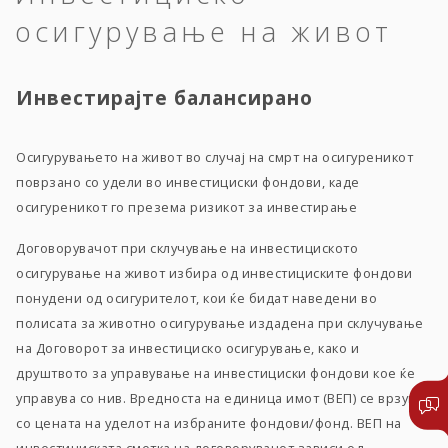
осигурување на живот
Инвестирајте балансирано
Осигурувањето на живот во случај на смрт на осигуреникот
поврзано со удели во инвестициски фондови, каде
осигуреникот го презема ризикот за инвестирање
Договорувачот при склучување на инвестициското
осигурување на живот избира од инвестициските фондови
понудени од осигурителот, кои ќе бидат наведени во
полисата за животно осигурување издадена при склучување
на Договорот за инвестициско осигурување, како и
друштвото за управување на инвестициски фондови кое ќе
управува со нив. Вредноста на единица имот (ВЕП) се врзува
со цената на уделот на избраните фондови/фонд. ВЕП на
инвестициската сметка на договорувачот зависи од