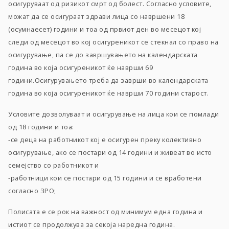
осигуруваат од ризикот смрт од болест. Согласно условите,
можат да се осигураат здрави лица со навршени 18
(осумнаесет) години и тоа од првиот ден во месецот кој
следи од месецот во кој осигуреникот се стекнал со право на
осигурување, па се до завршувањето на календарската
година во која осигуреникот ќе наврши 69
години.Осигурувањето треба да заврши во календарската
година во која осигуреникот ќе наврши 70 години старост.
Условите дозволуваат и осигурување на лица кои се помлади
од 18 години и тоа:
-се деца на работникот кој е осигурен преку колективно
осигурување, ако се постари од 14 години и живеат во исто
семејство со работникот и
-работници кои се постари од 15 години и се вработени
согласно ЗРО;
Полисата е се рок на важност од минимум една година и
истиот се продолжува за секоја наредна година.