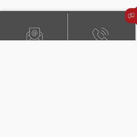
ИСПРАТЕТЕ ЕМАИЛ
+389 25 102 201
ЛОКАЦИЈА
ПОБАРАЈТЕ ЗАСТАПНИК
БУЛ. 3-ТА МАКЕДОНСКА
БРИГАДА БР.36 СКОПЈЕ