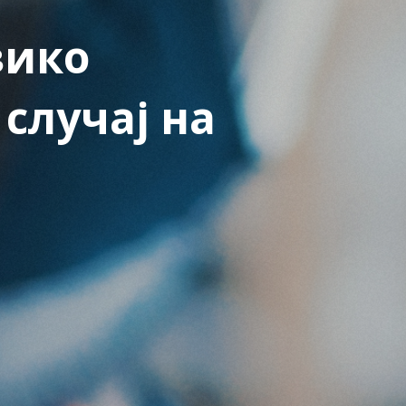
зико
случај на