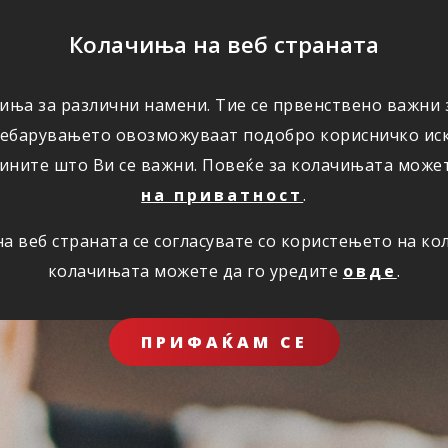
ПОМОШ
Колачиња на веб страната
ЗА НАС
иња за различни намени. Тие се првенствено важни з
ребарувањето овозможуваат подобро корисничко иск
ините што Ви се важни. Повеќе за колачињата може
на приватност
.
 веб страната се согласувате со користењето на к
колачињата можете да го уредите
овде
.
ПРИФАЌАМ СЕ