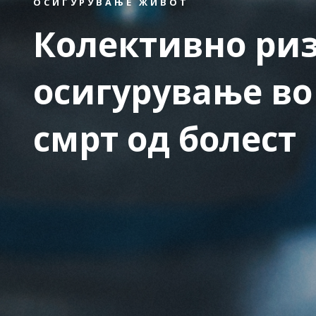
ОСИГУРУВАЊЕ ЖИВОТ
Колективно ри
осигурување во 
смрт од болест