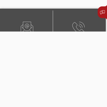
ИСПРАТЕТЕ ЕМАИЛ
+389 25 102 201
ЛОКАЦИЈА
ПОБАРАЈТЕ ЗАСТАПНИК
БУЛ. 3-ТА МАКЕДОНСКА
БРИГАДА БР.36 СКОПЈЕ