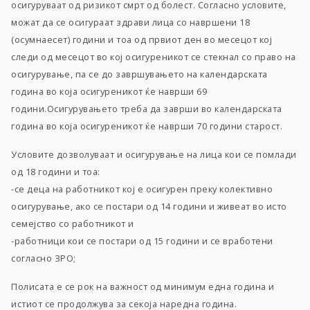
осигуруваат од ризикот смрт од болест. Согласно условите,
можат да се осигураат здрави лица со навршени 18
(осумнаесет) години и тоа од првиот ден во месецот кој
следи од месецот во кој осигуреникот се стекнал со право на
осигурување, па се до завршувањето на календарската
година во која осигуреникот ќе наврши 69
години.Осигурувањето треба да заврши во календарската
година во која осигуреникот ќе наврши 70 години старост.
Условите дозволуваат и осигурување на лица кои се помлади
од 18 години и тоа:
-се деца на работникот кој е осигурен преку колективно
осигурување, ако се постари од 14 години и живеат во исто
семејство со работникот и
-работници кои се постари од 15 години и се вработени
согласно ЗРО;
Полисата е се рок на важност од минимум една година и
истиот се продолжува за секоја наредна година.