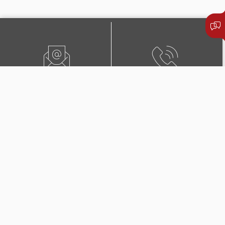
ИСПРАТЕТЕ ЕМАИЛ
+389 25 102 201
ЛОКАЦИЈА
ПОБАРАЈТЕ ЗАСТАПНИК
БУЛ. 3-ТА МАКЕДОНСКА
БРИГАДА БР.36 СКОПЈЕ