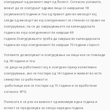
осигуруваат од ризикот смрт од болест. Согласно условите,
можат да се осигураат здрави лица со навршени 18
(осумнаесет) години и тоа од првиот ден во месецот кој
следи од месецот во кој осигуреникот се стекнал со право на
осигурување, па се до завршувањето на календарската
година во која осигуреникот ќе наврши 69
години.Осигурувањето треба да заврши во календарската
година во која осигуреникот ќе наврши 70 години старост.
Условите дозволуваат и осигурување на лица кои се помлади
од 18 години и тоа:
-се деца на работникот кој е осигурен преку колективно
осигурување, ако се постари од 14 години и живеат во исто
семејство со работникот и
-работници кои се постари од 15 години и се вработени
согласно ЗРО;
Полисата е се рок на важност од минимум една година и
истиот се продолжува за секоја наредна година.