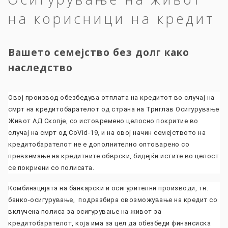
на корисници на кредит
Вашето семејство без долг како
наследство
Овој производ обезбедува отплата на кредитот во случај на
смрт на кредитобарателот од страна на Триглав Осигурување
Живот АД Скопје, со истовремено целосно покритие во
случај на смрт од CoVid-19, и на овој начин семејството на
кредитобарателот не е дополнително оптоваренo со
превземање на кредитните обврски, бидејќи истите во целост
се покриени со полисата.
Комбинацијата на банкарски и осигурителни производи, тн.
банко-осигурување, подразбира овозможување на кредит со
вклучена полиса за осигурување на живот за
кредитобарателот, која има за цел да обезбеди финансиска