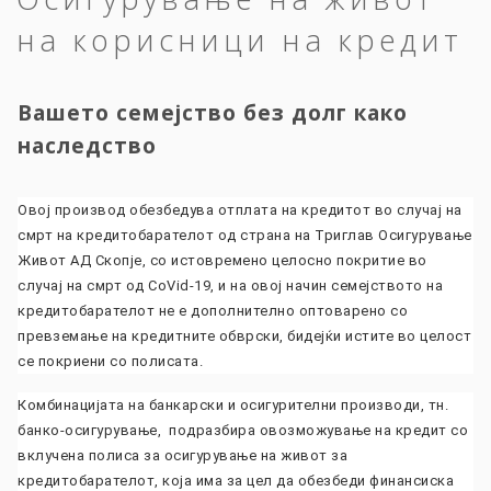
на корисници на кредит
Вашето семејство без долг како
наследство
Овој производ обезбедува отплата на кредитот во случај на
смрт на кредитобарателот од страна на Триглав Осигурување
Живот АД Скопје, со истовремено целосно покритие во
случај на смрт од CoVid-19, и на овој начин семејството на
кредитобарателот не е дополнително оптоваренo со
превземање на кредитните обврски, бидејќи истите во целост
се покриени со полисата.
Комбинацијата на банкарски и осигурителни производи, тн.
банко-осигурување, подразбира овозможување на кредит со
вклучена полиса за осигурување на живот за
кредитобарателот, која има за цел да обезбеди финансиска