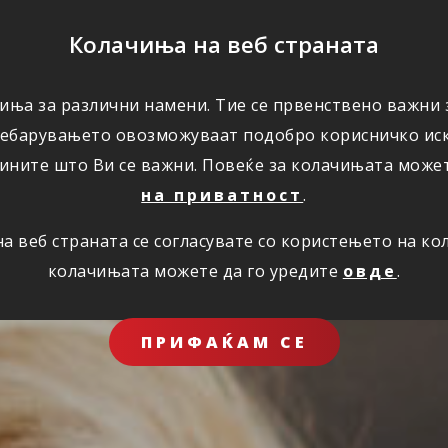
ПОМОШ
Колачиња на веб страната
ЗА НАС
иња за различни намени. Тие се првенствено важни з
ребарувањето овозможуваат подобро корисничко иск
ините што Ви се важни. Повеќе за колачињата може
на приватност
.
 веб страната се согласувате со користењето на к
колачињата можете да го уредите
овде
.
ПРИФАЌАМ СЕ