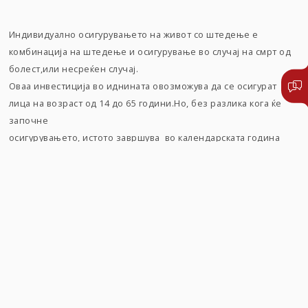
Индивидуално осигурувањето на живот со штедење е
комбинација на штедење и осигурување во случај на смрт од
болест,или несреќен случај.
Оваа инвестиција во иднината овозможува да се осигурат
лица на возраст од 14 до 65 години.Но, без разлика кога ќе
започне
осигурувањето, истото завршува во календарската година
кога осигуреникот ќе наполни 75 години старост.
Осигурувањето може да се склучи на период од минимум 5
години и максимум 25 години,
со минимална месечна премија од 15 евра. Зависно од сумата
на осигурување и пристапната старост на осигуреникот,
осигурувањето на живот со штедење се склучува со, или без
лекарски преглед.
Покрај основната понуда,, Триглав Живот нуди можност и за
осигурување на двојна осигурена сума во случај на смрт.