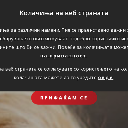
ПОМОШ
Колачиња на веб страната
ЗА НАС
иња за различни намени. Тие се првенствено важни з
ребарувањето овозможуваат подобро корисничко иск
ините што Ви се важни. Повеќе за колачињата може
на приватност
.
 веб страната се согласувате со користењето на к
колачињата можете да го уредите
овде
.
ПРИФАЌАМ СЕ