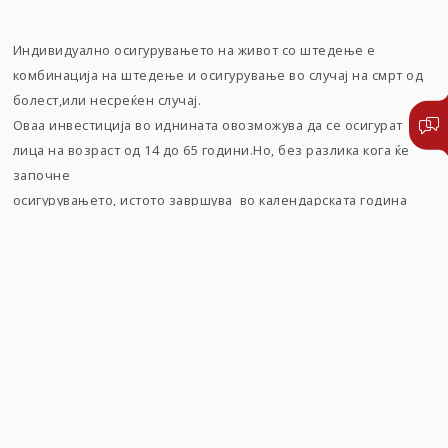
Индивидуално осигурувањето на живот со штедење е
комбинација на штедење и осигурување во случај на смрт од
болест,или несреќен случај.
Оваа инвестиција во иднината овозможува да се осигурат
лица на возраст од 14 до 65 години.Но, без разлика кога ќе
започне
осигурувањето, истото завршува во календарската година
кога осигуреникот ќе наполни 75 години старост.
Осигурувањето може да се склучи на период од минимум 5
години и максимум 25 години,
со минимална месечна премија од 15 евра. Зависно од сумата
на осигурување и пристапната старост на осигуреникот,
осигурувањето на живот со штедење се склучува со, или без
лекарски преглед.
Покрај основната понуда,, Триглав Живот нуди можност и за
осигурување на двојна осигурена сума во случај на смрт.