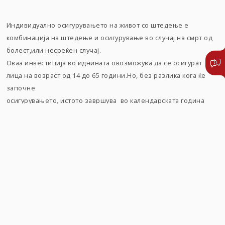
Индивидуално осигурувањето на живот со штедење е
комбинација на штедење и осигурување во случај на смрт од
болест,или несреќен случај.
Оваа инвестиција во иднината овозможува да се осигурат
лица на возраст од 14 до 65 години.Но, без разлика кога ќе
започне
осигурувањето, истото завршува во календарската година
кога осигуреникот ќе наполни 75 години старост.
Осигурувањето може да се склучи на период од минимум 5
години и максимум 25 години,
со минимална месечна премија од 15 евра. Зависно од сумата
на осигурување и пристапната старост на осигуреникот,
осигурувањето на живот со штедење се склучува со, или без
лекарски преглед.
Покрај основната понуда,, Триглав Живот нуди можност и за
осигурување на двојна осигурена сума во случај на смрт.