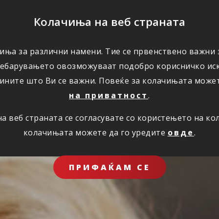
ПОМОШ
Колачиња на веб страната
ЗА НАС
иња за различни намени. Тие се првенствено важни з
ребарувањето овозможуваат подобро корисничко иск
ините што Ви се важни. Повеќе за колачињата може
на приватност
.
 веб страната се согласувате со користењето на к
колачињата можете да го уредите
овде
.
ПРИФАЌАМ СЕ