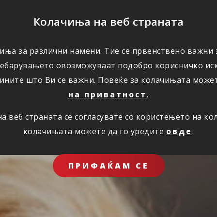
ПОМОШ
Колачиња на веб страната
ЗА НАС
иња за различни намени. Тие се првенствено важни з
ребарувањето овозможуваат подобро корисничко иск
ините што Ви се важни. Повеќе за колачињата може
на приватност
.
 веб страната се согласувате со користењето на к
колачињата можете да го уредите
овде
.
ПРИФАЌАМ СЕ