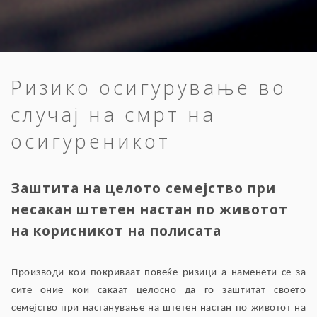
Ризико осигурување во
случај на смрт на
осигуреникот
Заштита на целото семејство при
несакан штетен настан по животот
на корисникот на полисата
Производи кои покриваат повеќе ризици а наменети се за
сите оние кои сакаат целосно да го заштитат своето
семејство при настанување на штетен настан по животот на