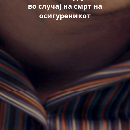
во случај на смрт на
осигуреникот