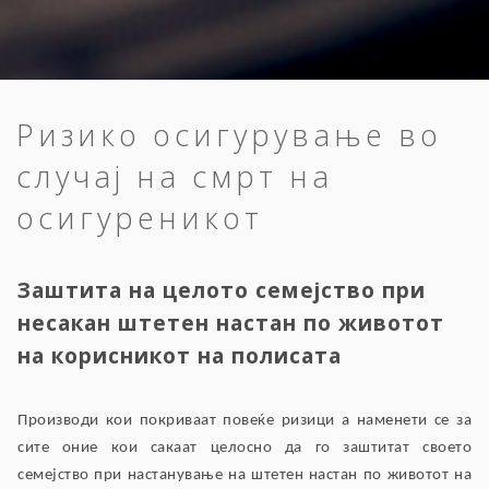
Ризико осигурување во
случај на смрт на
осигуреникот
Заштита на целото семејство при
несакан штетен настан по животот
на корисникот на полисата
Производи кои покриваат повеќе ризици а наменети се за
сите оние кои сакаат целосно да го заштитат своето
семејство при настанување на штетен настан по животот на