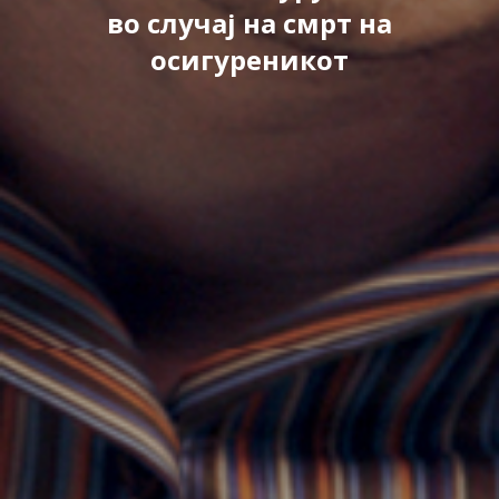
во случај на смрт на
осигуреникот