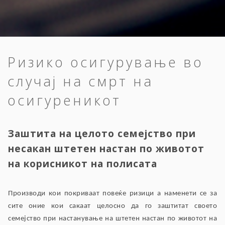
Ризико осигурување во
случај на смрт на
осигуреникот
Заштита на целото семејство при
несакан штетен настан по животот
на корисникот на полисата
Производи кои покриваат повеќе ризици а наменети се за
сите оние кои сакаат целосно да го заштитат своето
семејство при настанување на штетен настан по животот на