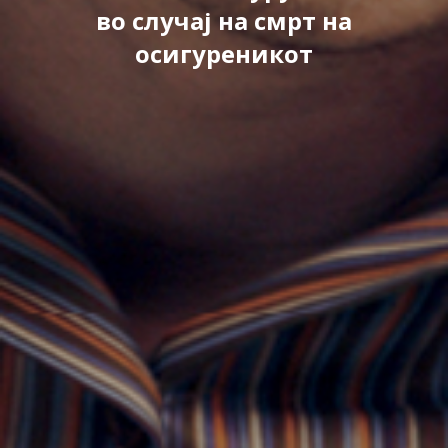
во случај на смрт на
осигуреникот